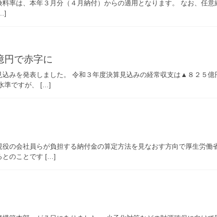
険料率は、本年３月分（４月納付）からの適用となります。 なお、任意
…]
億円で赤字に
見込みを発表しました。 令和３年度決算見込みの経常収支は▲８２５億
準ですが、 […]
現役の会社員らが負担する納付金の算定方法を見なおす方向で厚生労働省
のことです […]