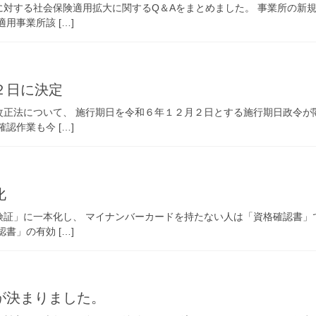
対する社会保険適用拡大に関するQ＆Aをまとめました。 事業所の新
用事業所該 […]
２日に決定
正法について、 施行期日を令和６年１２月２日とする施行期日政令が
認作業も今 […]
化
険証」に一本化し、 マイナンバーカードを持たない人は「資格確認書」
書」の有効 […]
が決まりました。