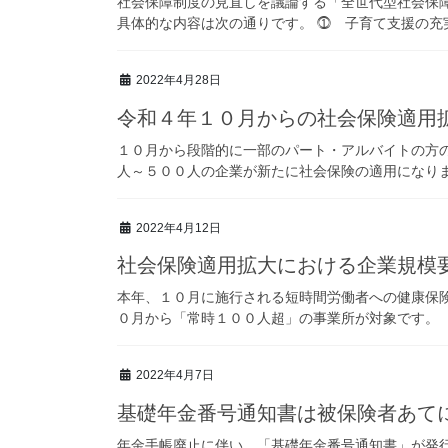
社会保障制度の見直しを議論する「全世代型社会保
具体的な内容は次の通りです。 ⓵ 子育て支援の充実 
2022年4月28日
令和４年１０月からの社会保険適用
１０月から段階的に一部のパート・アルバイトの方
人～５００人の企業が新たに社会保険の適用になります
2022年4月12日
社会保険適用拡大における企業規模
本年、１０月に施行される短時間労働者への健康保
０月から「常時１００人超」の事業所が対象です。 「
2022年4月7日
基礎年金番号通知書は被保険者あて
年金手帳廃止に伴い、「基礎年金番号通知書」が発行