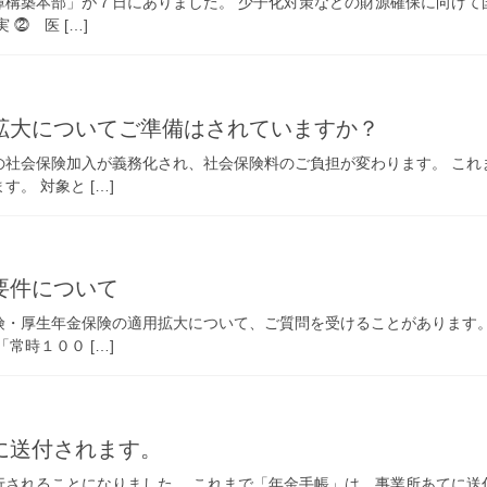
障構築本部」が７日にありました。 少子化対策などの財源確保に向けて
⓶ 医 […]
拡大についてご準備はされていますか？
の社会保険加入が義務化され、社会保険料のご負担が変わります。 これ
。 対象と […]
要件について
険・厚生年金保険の適用拡大について、ご質問を受けることがあります。
常時１００ […]
に送付されます。
されることになりました。 これまで「年金手帳」は、事業所あてに送