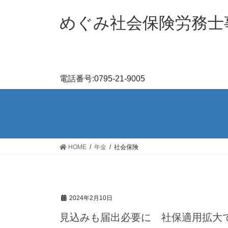
コ
ナ
ン
ビ
めぐみ社会保険労務士
テ
ゲ
ン
ー
ツ
シ
へ
ョ
ス
ン
電話番号:0795-21-9005
キ
に
ッ
移
プ
動
HOME
年金
社会保険
2024年2月10日
見込みも届出必要に 社保適用拡大で