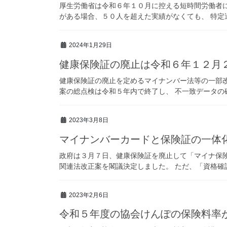
厚生労働省は令和６年１０月に控える短時間労働者に
がある場合、５０人を超えた実績がなくても、 特定適
2024年1月29日
健康保険証の廃止は令和６年１２月
健康保険証の廃止を定めるマイナンバー法等の一部改
案の総点検は令和５年内で終了し、 不一致データの確
2023年3月8日
マイナンバーカードと保険証の一体
政府は３月７日、健康保険証を廃止して「マイナ保
関連法改正案を閣議決定しました。 ただ、「資格確認
2023年2月6日
令和５年度の協会けんぽの保険料率