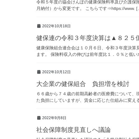
令和５年度の協会けんぽの健康保険料率及び介護保
月納付）から変更です。 こちらです⇒https://www. [
2022年10月18日
健保連の令和３年度決算は▲８２５
健康保険組合連合会は１０月６日、令和３年度決算
ます。 保険料収入の伸びは前年度比１．０％と低い水
2022年10月12日
大企業の健保組合 負担増を検討
６６歳から７４歳の前期高齢者の医療費について、
た負担にしていますが、賃金に応じた仕組みに変えると
2022年9月8日
社会保障制度見直しへ議論