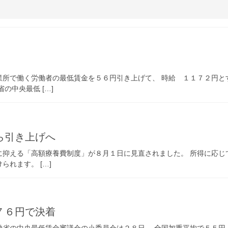
所で働く労働者の最低賃金を５６円引き上げて、 時給 １１７２円と
の中央最低 […]
ら引き上げへ
に抑える「高額療養費制度」が８月１日に見直されました。 所得に応じ
れます。 […]
７６円で決着