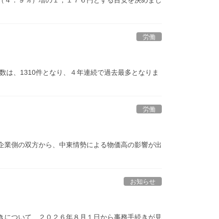
（４．９％）増の１，１７６円とする目安を決めまし
労働
数は、1310件となり、４年連続で過去最多となりま
労働
企業側の双方から、中東情勢による物価高の影響が出
お知らせ
きについて、２０２６年８月１日から事務手続きが見