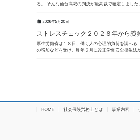
る。 そんな仙台高裁の判決が最高裁で確定しました。 
2026年5月20日
ストレスチェック２０２８年から義
厚生労働省は１８日、働く人の心理的負荷を調べる「
の増加などを受け、昨年５月に改正労働安全衛生法が成
投
稿
の
ペ
HOME
社会保険労務士とは
事業内容
ー
ジ
送