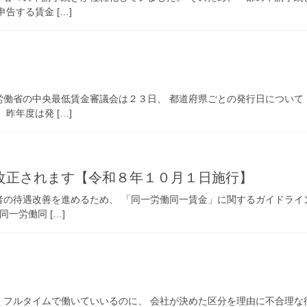
告する賃金 […]
労働省の中央最低賃金審議会は２３日、 都道府県ごとの発行日について
昨年度は発 […]
改正されます【令和８年１０月１日施行】
の待遇改善を進めるため、 「同一労働同一賃金」に関するガイドライ
一労働同 […]
くフルタイムで働いていいるのに、 会社が決めた区分を理由に不合理な