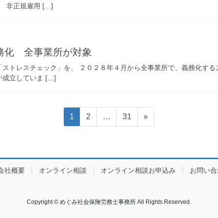
非正規雇用 […]
務化 全事業所が対象
ストレスチェック」を、 ２０２８年４月から全事業所で、義務化する
立していま […]
固
固
固
1
2
…
31
»
定
定
定
ペ
ペ
ペ
ー
ー
ー
ジ
ジ
ジ
会社概要
オンライン相談
オンライン相談お申込み
お問い合
Copyright © めぐみ社会保険労務士事務所 All Rights Reserved.