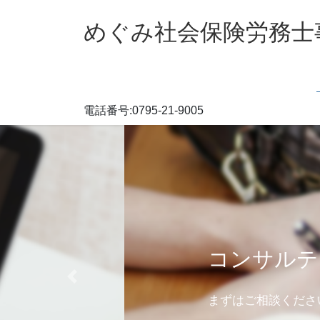
コ
ナ
ン
ビ
めぐみ社会保険労務士
テ
ゲ
ン
ー
ツ
シ
へ
ョ
ス
ン
電話番号:0795-21-9005
キ
に
ッ
移
プ
動
コンサルティングから
Previous
まずはご相談ください