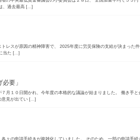
働省の中央最低賃金審議会の小委員会は２８日、 全国加重平均で５５円
、過去最高 […]
トレスが原因の精神障害で、 2025年度に労災保険の支給が決まった件
た […]
げ必要」
が７月１０日開かれ、今年度の本格的な議論が始まりました。 働き手と
見が出てい […]
、各々の申請手続きが複雑化していました。 そのため、一部の申請手続