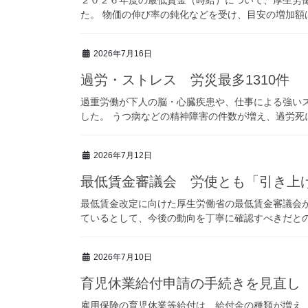
２０２６年度の最低賃金（時給）について、厚生労
た。 物価の伸び率の鈍化などを受け、目安の増加額は
2026年7月16日
過労・ストレス 労災最多1310件
過重労働が下人の脳・心臓疾患や、仕事による強いス
した。 うつ病などの精神障害の件数が増え、過労死に当
2026年7月12日
最低賃金審議会 労使とも「引き上
最低賃金改定に向けた厚生労働省の最低賃金審議会
ているとして、今後の動向を丁寧に確認すべきだとの意
2026年7月10日
育児休業給付申請の手続きを見直し
雇用保険の育児休業等給付は、給付金の種類が増え