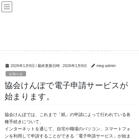
コ
ナ
めぐみ社会保険労務士事務所
ン
ビ
電話番号:0795-21-9005
テ
ゲ
ン
ー
ツ
シ
お知らせ
へ
ョ
ス
ン
キ
に
HOME
お知らせ
協会けんぽで電子申請サービスが始まります。
ッ
移
プ
動
2026年1月9日
/ 最終更新日時 :
2026年1月9日
meg-admin
お知らせ
協会けんぽで電子申請サービスが
始まります。
協会けんぽでは、これまで「紙」の申請によって行われている各
種手続きについて、
インターネットを通じて、自宅や職場のパソコン、スマートフォ
ンを利用して申請することができる「電子申請サービス」が始ま