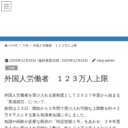
コ
ナ
めぐみ社会保険労務士事務所
ン
ビ
電話番号:0795-21-9005
テ
ゲ
ン
ー
ツ
シ
労働
へ
ョ
ス
ン
キ
に
HOME
労働
外国人労働者 １２３万人上限
ッ
移
プ
動
2025年12月24日
/ 最終更新日時 :
2025年12月24日
meg-admin
労働
外国人労働者 １２３万人上限
外国人労働者を受け入れる新制度として２０２７年度から始まる
「育成就労」について、
政府は２３日、開始から２年間で受け入れ可能な上限数を約４２
万６千人とする案を有識者会議に示しました。
知識や経験が必要な既存の「特定技能１号」をあわせ、２８年度