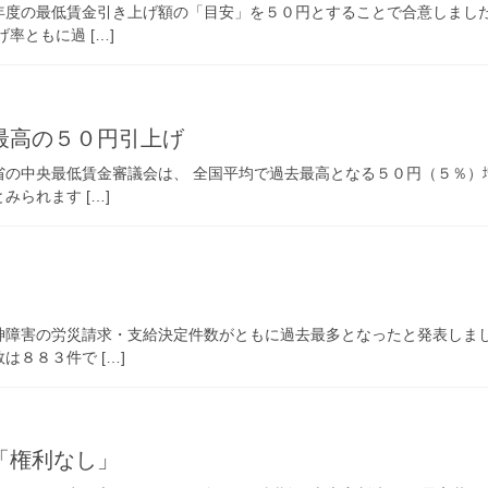
年度の最低賃金引き上げ額の「目安」を５０円とすることで合意しました
率ともに過 […]
最高の５０円引上げ
省の中央最低賃金審議会は、 全国平均で過去最高となる５０円（５％）
られます […]
神障害の労災請求・支給決定件数がともに過去最多となったと発表しまし
８８３件で […]
「権利なし」