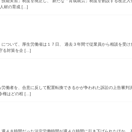
「技能実習」制度を廃止し、 新たな「育成就労」制度を創設する改正入
材の育成 […]
）について、厚生労働省は１７日、 過去３年間で従業員から相談を受け
る対策を企 […]
る労働者を、合意に反して配置転換できるかが争われた訴訟の上告審判決
権はどの程 […]
、週４８時間だった法定労働時間が週４０時間に引き下げられたほか、 