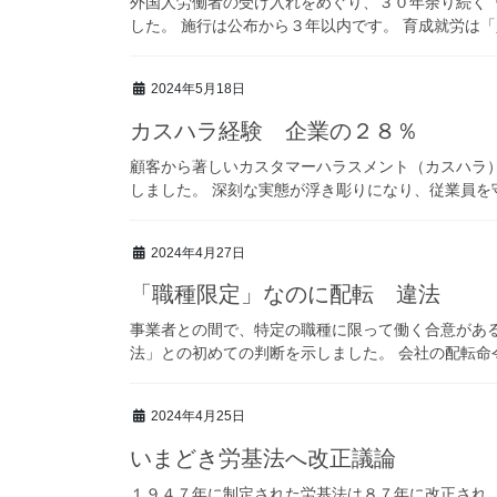
外国人労働者の受け入れをめぐり、３０年余り続く
した。 施行は公布から３年以内です。 育成就労は「人
2024年5月18日
カスハラ経験 企業の２８％
顧客から著しいカスタマーハラスメント（カスハラ
しました。 深刻な実態が浮き彫りになり、従業員を守
2024年4月27日
「職種限定」なのに配転 違法
事業者との間で、特定の職種に限って働く合意があ
法」との初めての判断を示しました。 会社の配転命令
2024年4月25日
いまどき労基法へ改正議論
１９４７年に制定された労基法は８７年に改正され