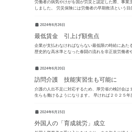
労働者の病気やけがを国が労災と認定した際、事業
しました。 労災保険には労働者の早期救済という目的
2024年6月26日
最低賃金 引上げ額焦点
企業が支払わなければならない最低限の時給にあた
歴史的な高水準となった春闘の流れを非正規労働者や中
2024年6月20日
訪問介護 技能実習生も可能に
介護の人出不足に対応するため、厚労省の検討会は
生らも働けるようになります。 早ければ２０２５年度
2024年6月15日
外国人の「育成就労」成立