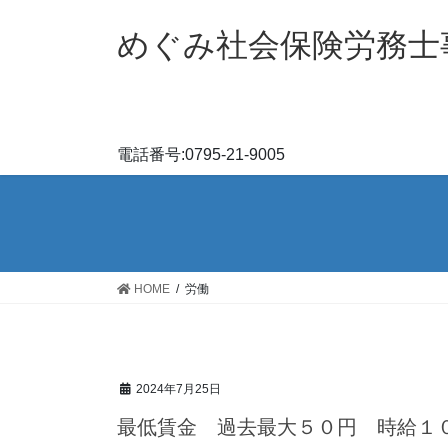
コ
ナ
ン
ビ
めぐみ社会保険労務士
テ
ゲ
ン
ー
ツ
シ
へ
ョ
ス
ン
電話番号:0795-21-9005
キ
に
ッ
移
プ
動
HOME
労働
2024年7月25日
最低賃金 過去最大５０円 時給１