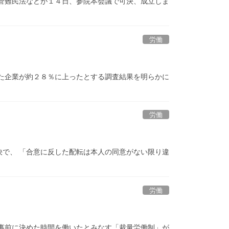
管難民法などが１４日、参院本会議で可決、成立しま
労働
た企業が約２８％に上ったとする調査結果を明らかに
労働
で、 「合意に反した配転は本人の同意がない限り違
労働
事前に決めた時間を働いたとみなす「裁量労働制」が