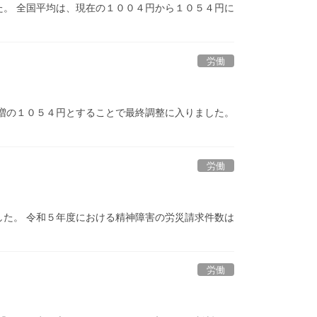
。 全国平均は、現在の１００４円から１０５４円に
労働
増の１０５４円とすることで最終調整に入りました。
労働
た。 令和５年度における精神障害の労災請求件数は
労働