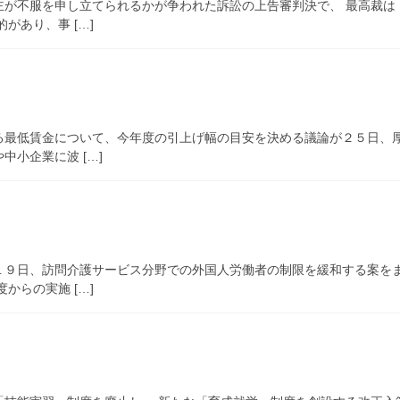
主が不服を申し立てられるかが争われた訴訟の上告審判決で、 最高裁は
があり、事 […]
る最低賃金について、今年度の引上げ幅の目安を決める議論が２５日、厚
小企業に波 […]
１９日、訪問介護サービス分野での外国人労働者の制限を緩和する案をま
からの実施 […]